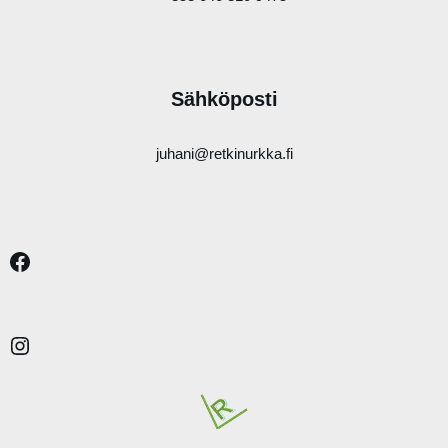
Sähköposti
juhani@retkinurkka.fi