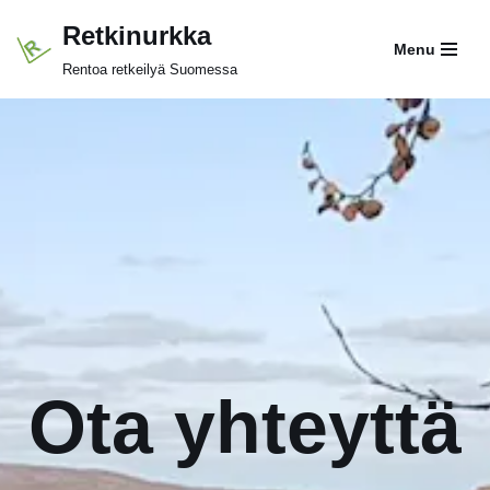
Retkinurkka
Menu
Siirry
Rentoa retkeilyä Suomessa
suoraan
sisältöön
Ota yhteyttä