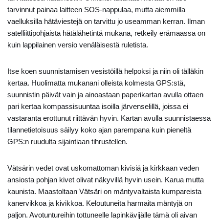
tarvinnut painaa laitteen SOS-nappulaa, mutta aiemmilla
vaelluksilla hätäviestejä on tarvittu jo useamman kerran. Ilman
satelliittipohjaista hätälähetintä mukana, retkeily erämaassa on
kuin lappilainen versio venäläisestä ruletista.
Itse koen suunnistamisen vesistöillä helpoksi ja niin oli tälläkin
kertaa. Huolimatta mukanani olleista kolmesta GPS:stä,
suunnistin päivät vain ja ainoastaan paperikartan avulla ottaen
pari kertaa kompassisuuntaa isoilla järvenselillä, joissa ei
vastaranta erottunut riittävän hyvin. Kartan avulla suunnistaessa
tilannetietoisuus säilyy koko ajan parempana kuin pieneltä
GPS:n ruudulta sijaintiaan tihrustellen.
Vätsärin vedet ovat uskomattoman kivisiä ja kirkkaan veden
ansiosta pohjan kivet olivat näkyvillä hyvin usein. Karua mutta
kaunista. Maastoltaan Vätsäri on mäntyvaltaista kumpareista
kanervikkoa ja kivikkoa. Keloutuneita harmaita mäntyjä on
paljon. Avotuntureihin tottuneelle lapinkävijälle tämä oli aivan