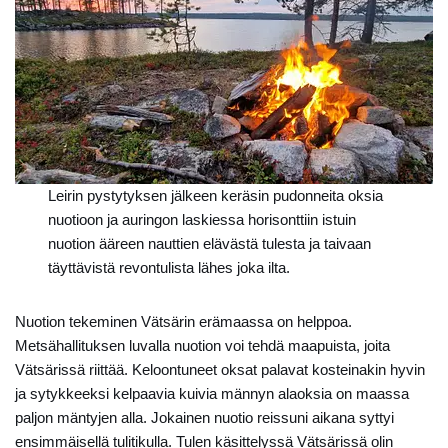
Leirin pystytyksen jälkeen keräsin pudonneita oksia
nuotioon ja auringon laskiessa horisonttiin istuin
nuotion ääreen nauttien elävästä tulesta ja taivaan
täyttävistä revontulista lähes joka ilta.
Nuotion tekeminen Vätsärin erämaassa on helppoa.
Metsähallituksen luvalla nuotion voi tehdä maapuista, joita
Vätsärissä riittää. Keloontuneet oksat palavat kosteinakin hyvin
ja sytykkeeksi kelpaavia kuivia männyn alaoksia on maassa
paljon mäntyjen alla. Jokainen nuotio reissuni aikana syttyi
ensimmäisellä tulitikulla. Tulen käsittelyssä Vätsärissä olin