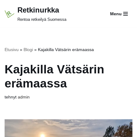
Retkinurkka
Menu
Siirry
Rentoa retkeilyä Suomessa
suoraan
sisältöön
Etusivu
»
Blogi
»
Kajakilla Vätsärin erämaassa
Kajakilla Vätsärin
erämaassa
tehnyt
admin