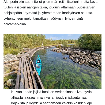
Alunperin olin suunnitellut pitemmän reitin itselleni, mutta kovan
tuulen ja isojen aaltojen takia, jouduin jättämään Suolisjärven
pohjoispään käymättä ja lyhentämään Inarinjärven osuutta.
Lyhentyneen melontamatkan hyödynsin lyhyempinä
päivämatkoina.
Kuivan kesän jäljiltä koskien vedenpinnat olivat hyvin
alhaalla ja useamman kerran jouduin jalkautumaan
kajakista ja köydellä saattamaan kajakin koskien läpi.