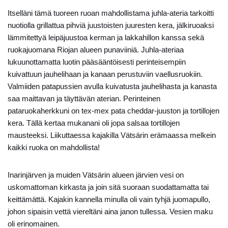
Itselläni tämä tuoreen ruoan mahdollistama juhla-ateria tarkoitti
nuotiolla grillattua pihviä juustoisten juuresten kera, jälkiruoaksi
lämmitettyä leipäjuustoa kerman ja lakkahillon kanssa sekä
ruokajuomana Riojan alueen punaviiniä. Juhla-ateriaa
lukuunottamatta luotin pääsääntöisesti perinteisempiin
kuivattuun jauhelihaan ja kanaan perustuviin vaellusruokiin.
Valmiiden patapussien avulla kuivatusta jauhelihasta ja kanasta
saa maittavan ja täyttävän aterian. Perinteinen
pataruokaherkkuni on tex-mex pata cheddar-juuston ja tortillojen
kera. Tällä kertaa mukanani oli jopa salsaa tortillojen
mausteeksi. Liikuttaessa kajakilla Vätsärin erämaassa melkein
kaikki ruoka on mahdollista!
Inarinjärven ja muiden Vätsärin alueen järvien vesi on
uskomattoman kirkasta ja join sitä suoraan suodattamatta tai
keittämättä. Kajakin kannella minulla oli vain tyhjä juomapullo,
johon sipaisin vettä viereltäni aina janon tullessa. Vesien maku
oli erinomainen.