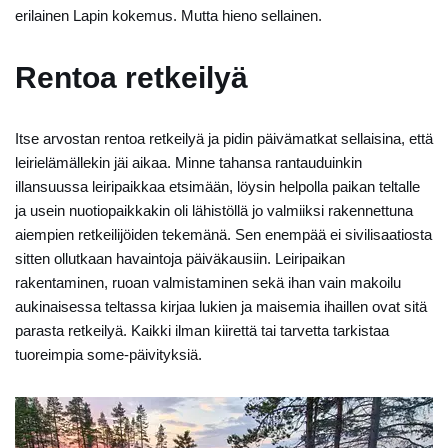
erilainen Lapin kokemus. Mutta hieno sellainen.
Rentoa retkeilyä
Itse arvostan rentoa retkeilyä ja pidin päivämatkat sellaisina, että
leirielämällekin jäi aikaa. Minne tahansa rantauduinkin
illansuussa leiripaikkaa etsimään, löysin helpolla paikan teltalle
ja usein nuotiopaikkakin oli lähistöllä jo valmiiksi rakennettuna
aiempien retkeilijöiden tekemänä. Sen enempää ei sivilisaatiosta
sitten ollutkaan havaintoja päiväkausiin. Leiripaikan
rakentaminen, ruoan valmistaminen sekä ihan vain makoilu
aukinaisessa teltassa kirjaa lukien ja maisemia ihaillen ovat sitä
parasta retkeilyä. Kaikki ilman kiirettä tai tarvetta tarkistaa
tuoreimpia some-päivityksiä.