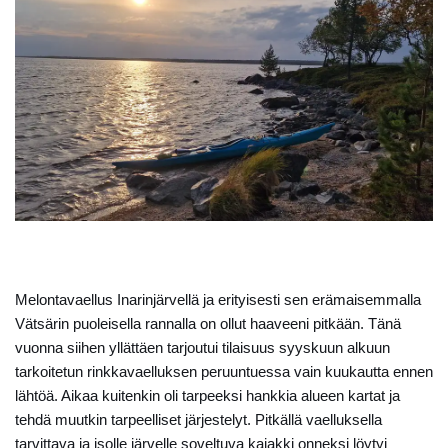
Melontavaellus Inarinjärvellä ja erityisesti sen erämaisemmalla
Vätsärin puoleisella rannalla on ollut haaveeni pitkään. Tänä
vuonna siihen yllättäen tarjoutui tilaisuus syyskuun alkuun
tarkoitetun rinkkavaelluksen peruuntuessa vain kuukautta ennen
lähtöä. Aikaa kuitenkin oli tarpeeksi hankkia alueen kartat ja
tehdä muutkin tarpeelliset järjestelyt. Pitkällä vaelluksella
tarvittava ja isolle järvelle soveltuva kajakki onneksi löytyi