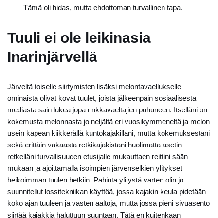
Tämä oli hidas, mutta ehdottoman turvallinen tapa.
Tuuli ei ole leikinasia
Inarinjärvellä
Järveltä toiselle siirtymisten lisäksi melontavaellukselle
ominaista olivat kovat tuulet, joista jälkeenpäin sosiaalisesta
mediasta sain lukea jopa rinkkavaeltajien puhuneen. Itselläni on
kokemusta melonnasta jo neljältä eri vuosikymmeneltä ja melon
usein kapean kiikkerällä kuntokajakillani, mutta kokemuksestani
sekä erittäin vakaasta retkikajakistani huolimatta asetin
retkelläni turvallisuuden etusijalle mukauttaen reittini sään
mukaan ja ajoittamalla isoimpien järvenselkien ylitykset
heikoimman tuulen hetkiin. Pahinta ylitystä varten olin jo
suunnitellut lossitekniikan käyttöä, jossa kajakin keula pidetään
koko ajan tuuleen ja vasten aaltoja, mutta jossa pieni sivuasento
siirtää kajakkia haluttuun suuntaan. Tätä en kuitenkaan