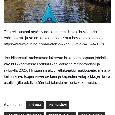
Tein reissustani myös videokoosteen ”Kajakilla Vätsärin
erämaassa” ja se on katsottavissa Youtubessa osoitteessa
https://www.youtube.com/watch?v=xrZ6GVSeWAU&t=112s
Jos kiinnostuit melontavaelluksesta kokeneen oppaan johdolla,
käy kurkkaamassa
Retkinurkan Vätsärin melontareissuja
syksyllä 2025
. Hintaan sisältyy retkikajakki, aukkopeite, mela ja
kelluntaliivi. Isojen järvenselkien ja kapeiden virtapaikkojen takia
osallistujilta edellytetään kohtalaista melontakokemusta.
Avainsanat:
ERÄMAA
INARINJÄRVI