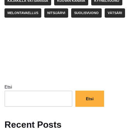
KAJAKILLA VÄTSÄRISSÄ
KUUVAN KANAVA
KYYNELVUONO
MELONTAVAELLUS
NITSIJÄRVI
SUOLISVUONO
VÄTSÄRI
Etsi
Etsi
Recent Posts