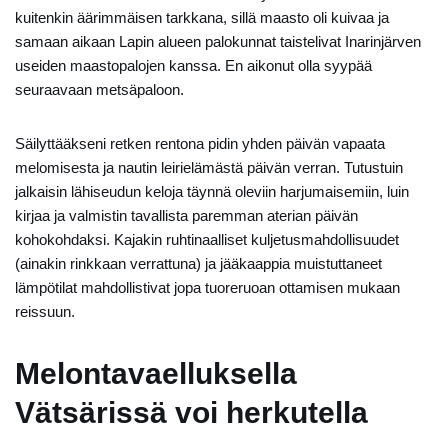
kuitenkin äärimmäisen tarkkana, sillä maasto oli kuivaa ja
samaan aikaan Lapin alueen palokunnat taistelivat Inarinjärven
useiden maastopalojen kanssa. En aikonut olla syypää
seuraavaan metsäpaloon.
Säilyttääkseni retken rentona pidin yhden päivän vapaata
melomisesta ja nautin leirielämästä päivän verran. Tutustuin
jalkaisin lähiseudun keloja täynnä oleviin harjumaisemiin, luin
kirjaa ja valmistin tavallista paremman aterian päivän
kohokohdaksi. Kajakin ruhtinaalliset kuljetusmahdollisuudet
(ainakin rinkkaan verrattuna) ja jääkaappia muistuttaneet
lämpötilat mahdollistivat jopa tuoreruoan ottamisen mukaan
reissuun.
Melontavaelluksella
Vätsärissä voi herkutella