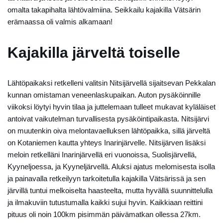
omalta takapihalta lähtövalmiina. Seikkailu kajakilla Vätsärin
erämaassa oli valmis alkamaan!
Kajakilla järveltä toiselle
Lähtöpaikaksi retkelleni valitsin Nitsijärvellä sijaitsevan Pekkalan
kunnan omistaman veneenlaskupaikan. Auton pysäköinnille
viikoksi löytyi hyvin tilaa ja juttelemaan tulleet mukavat kyläläiset
antoivat vaikutelman turvallisesta pysäköintipaikasta. Nitsijärvi
on muutenkin oiva melontavaelluksen lähtöpaikka, sillä järveltä
on Kotaniemen kautta yhteys Inarinjärvelle. Nitsijärven lisäksi
meloin retkelläni Inarinjärvellä eri vuonoissa, Suolisjärvellä,
Kyyneljoessa, ja Kyyneljärvellä. Aluksi ajatus melomisesta isolla
ja painavalla retkeilyyn tarkoitetulla kajakilla Vätsärissä ja sen
järvillä tuntui melkoiselta haasteelta, mutta hyvällä suunnittelulla
ja ilmakuviin tutustumalla kaikki sujui hyvin. Kaikkiaan reittini
pituus oli noin 100km pisimmän päivämatkan ollessa 27km.