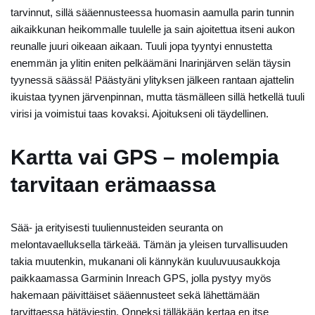
tarvinnut, sillä sääennusteessa huomasin aamulla parin tunnin
aikaikkunan heikommalle tuulelle ja sain ajoitettua itseni aukon
reunalle juuri oikeaan aikaan. Tuuli jopa tyyntyi ennustetta
enemmän ja ylitin eniten pelkäämäni Inarinjärven selän täysin
tyynessä säässä! Päästyäni ylityksen jälkeen rantaan ajattelin
ikuistaa tyynen järvenpinnan, mutta täsmälleen sillä hetkellä tuuli
virisi ja voimistui taas kovaksi. Ajoitukseni oli täydellinen.
Kartta vai GPS – molempia
tarvitaan erämaassa
Sää- ja erityisesti tuuliennusteiden seuranta on
melontavaelluksella tärkeää. Tämän ja yleisen turvallisuuden
takia muutenkin, mukanani oli kännykän kuuluvuusaukkoja
paikkaamassa Garminin Inreach GPS, jolla pystyy myös
hakemaan päivittäiset sääennusteet sekä lähettämään
tarvittaessa hätäviestin. Onneksi tälläkään kertaa en itse